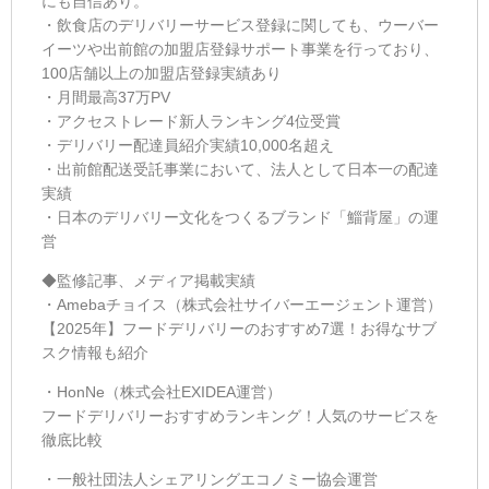
にも自信あり。
・飲食店のデリバリーサービス登録に関しても、ウーバー
イーツや出前館の加盟店登録サポート事業を行っており、
100店舗以上の加盟店登録実績あり
・月間最高37万PV
・アクセストレード新人ランキング4位受賞
・デリバリー配達員紹介実績10,000名超え
・出前館配送受託事業において、法人として日本一の配達
実績
・日本のデリバリー文化をつくるブランド「
鯔背屋
」の運
営
◆監修記事、メディア掲載実績
・Amebaチョイス（株式会社サイバーエージェント運営）
【2025年】フードデリバリーのおすすめ7選！お得なサブ
スク情報も紹介
・HonNe（株式会社EXIDEA運営）
フードデリバリーおすすめランキング！人気のサービスを
徹底比較
・一般社団法人シェアリングエコノミー協会運営