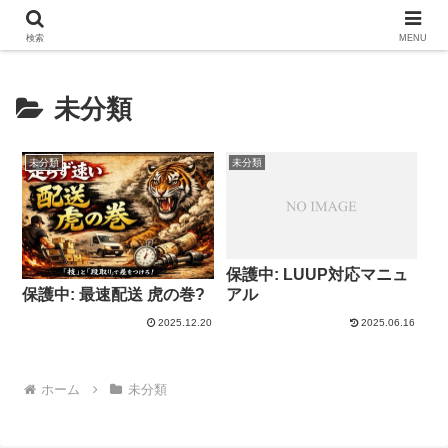
【ほぼタダ飯】フードデリバリーの初回クーポン6選！
検索
MENU
未分類
未分類
未分類
保護中: LUUP対応マニュ
保護中: 最速配送 虎の巻?
アル
2025.12.20
2025.06.16
ホーム
未分類