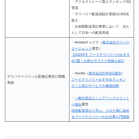
・アクセストレード新人ランキング4位
受賞
・デリバリー配達員紹介実績10,000名
超え
・出前館配送受託事業において、法人
として日本一の配達実績
・Amebaチョイス（
株式会社サイバー
エージェント
運営）
【2025年】フードデリバリーのおすす
め7選！お得なサブスク情報も紹介
・HonNe（
株式会社EXIDEA運営
）
デリバリージャンル監修記事及び掲載
フードデリバリーおすすめランキン
実績
グ！人気のサービスを徹底比較
・
一般社団法人シェアリングエコノミ
ー協会
運営
現役配達員から学ぶ、コロナ禍に始め
るフードデリバリーのお仕事入門講座