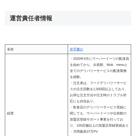
運営責任者情報
名前
井手庸介
・2020年4月にウーバーイーツの配達員
を始めてから、出前館、Wolt、menuと
全てのデリバリーサービスの配達業務
を経験。
・注文者は、フードデリバリーサービ
スの注文回数を1,000回以上しており、
お得な注文方法や注文時のトラブル対
応にも自信あり。
・飲食店のデリバリーサービス登録に
経歴
関しても、ウーバーイーツや出前館の
加盟店登録サポート事業を行ってお
り、100店舗以上の加盟店登録実績あり
・月間最高37万PV