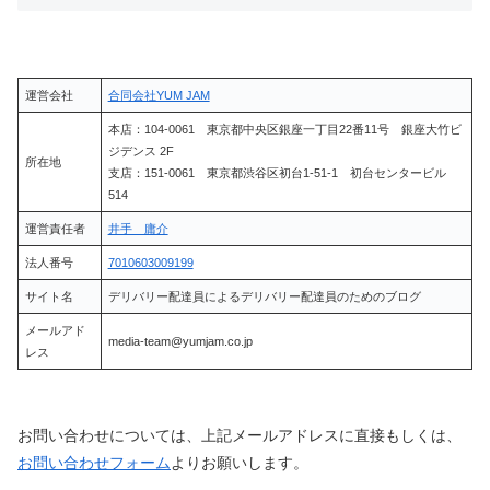
運営会社
合同会社YUM JAM
本店：104-0061 東京都中央区銀座一丁目22番11号 銀座大竹ビ
ジデンス 2F
所在地
支店：151-0061 東京都渋谷区初台1-51-1 初台センタービル
514
運営責任者
井手 庸介
法人番号
7010603009199
サイト名
デリバリー配達員によるデリバリー配達員のためのブログ
メールアド
media-team@yumjam.co.jp
レス
お問い合わせについては、上記メールアドレスに直接もしくは、
お問い合わせフォーム
よりお願いします。