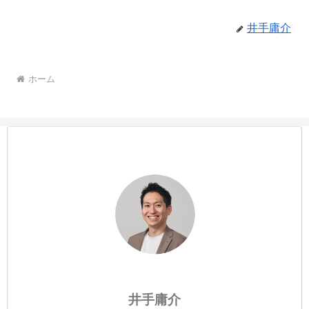
井手庸介
ホーム
井手庸介