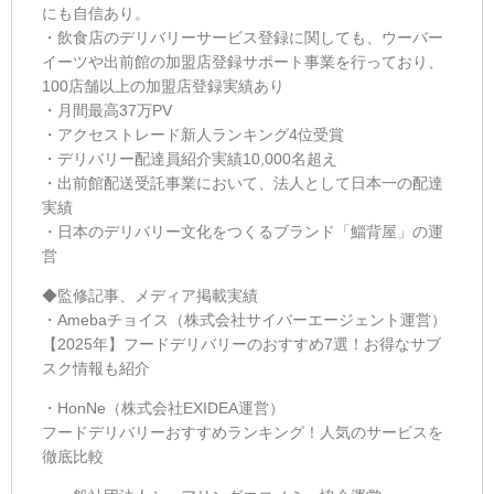
にも自信あり。
・飲食店のデリバリーサービス登録に関しても、ウーバー
イーツや出前館の加盟店登録サポート事業を行っており、
100店舗以上の加盟店登録実績あり
・月間最高37万PV
・アクセストレード新人ランキング4位受賞
・デリバリー配達員紹介実績10,000名超え
・出前館配送受託事業において、法人として日本一の配達
実績
・日本のデリバリー文化をつくるブランド「
鯔背屋
」の運
営
◆監修記事、メディア掲載実績
・Amebaチョイス（株式会社サイバーエージェント運営）
【2025年】フードデリバリーのおすすめ7選！お得なサブ
スク情報も紹介
・HonNe（株式会社EXIDEA運営）
フードデリバリーおすすめランキング！人気のサービスを
徹底比較