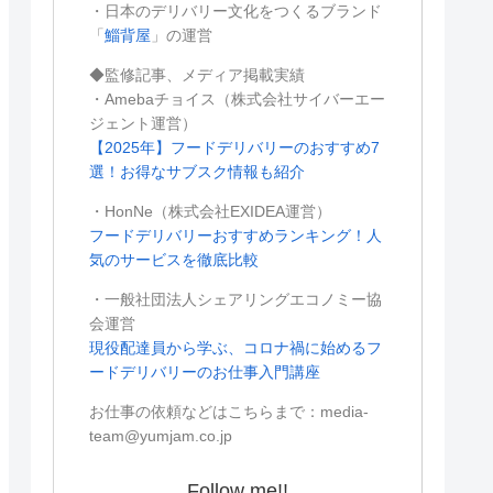
・日本のデリバリー文化をつくるブランド
「
鯔背屋
」の運営
◆監修記事、メディア掲載実績
・Amebaチョイス（株式会社サイバーエー
ジェント運営）
【2025年】フードデリバリーのおすすめ7
選！お得なサブスク情報も紹介
・HonNe（株式会社EXIDEA運営）
フードデリバリーおすすめランキング！人
気のサービスを徹底比較
・一般社団法人シェアリングエコノミー協
会運営
現役配達員から学ぶ、コロナ禍に始めるフ
ードデリバリーのお仕事入門講座
お仕事の依頼などはこちらまで：media-
team@yumjam.co.jp
Follow me!!