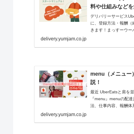
料や仕組みなどを
デリバリーサービスUb
に、登録方法・報酬（
きます！まっすーウー
回配達するだけ...
delivery.yumjam.co.jp
menu（メニュ
説！
最近 UberEats
『menu』menuの
法、仕事内容、報酬体
本記事は、me...
delivery.yumjam.co.jp