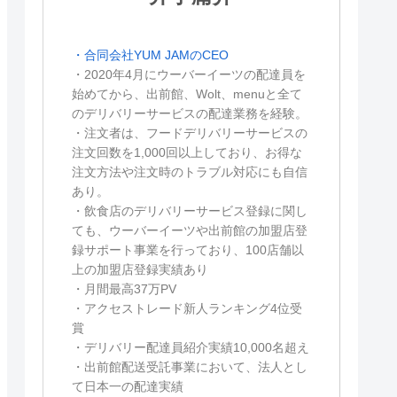
・合同会社YUM JAMのCEO
・2020年4月にウーバーイーツの配達員を
始めてから、出前館、Wolt、menuと全て
のデリバリーサービスの配達業務を経験。
・注文者は、フードデリバリーサービスの
注文回数を1,000回以上しており、お得な
注文方法や注文時のトラブル対応にも自信
あり。
・飲食店のデリバリーサービス登録に関し
ても、ウーバーイーツや出前館の加盟店登
録サポート事業を行っており、100店舗以
上の加盟店登録実績あり
・月間最高37万PV
・アクセストレード新人ランキング4位受
賞
・デリバリー配達員紹介実績10,000名超え
・出前館配送受託事業において、法人とし
て日本一の配達実績