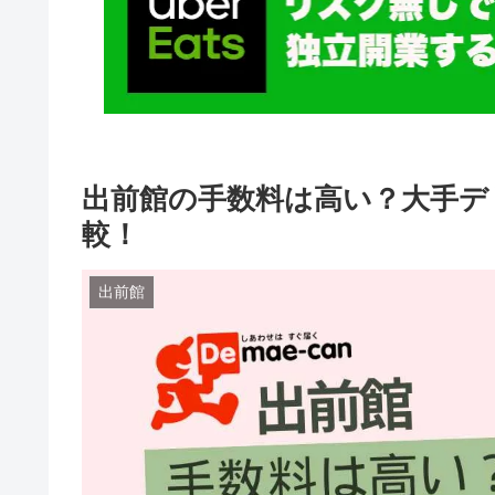
出前館の手数料は高い？大手デ
較！
出前館