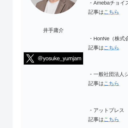
・Amebaチョ
記事は
こちら
井手庸介
・HonNe（株式
記事は
こちら
・一般社団法人
記事は
こちら
・アットプレス
記事は
こちら