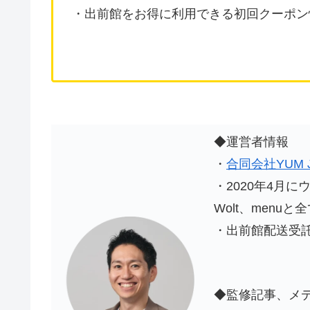
・出前館をお得に利用できる初回クーポン
◆運営者情報
・
合同会社YUM 
・2020年4月
Wolt、men
・出前館配送受
◆監修記事、メ