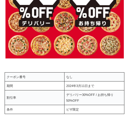
クーポン番号
なし
期間
2024年3月11日まで
デリバリー30%OFF / お持ち帰り
割引率
50%OFF
条件
ピザ限定