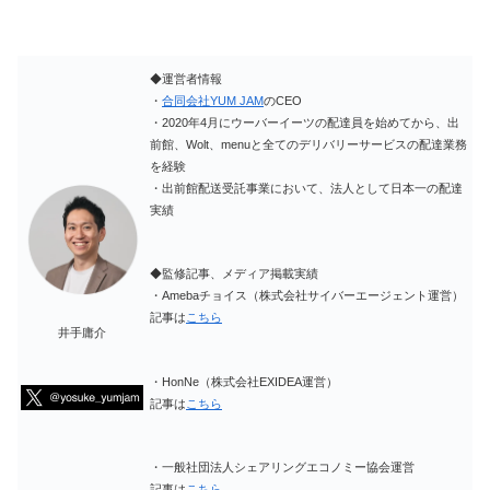
◆運営者情報
・
合同会社YUM JAM
のCEO
・2020年4月にウーバーイーツの配達員を始めてから、出
前館、Wolt、menuと全てのデリバリーサービスの配達業務
を経験
・出前館配送受託事業において、法人として日本一の配達
実績
◆監修記事、メディア掲載実績
・Amebaチョイス（株式会社サイバーエージェント運営）
記事は
こちら
井手庸介
・HonNe（株式会社EXIDEA運営）
記事は
こちら
・一般社団法人シェアリングエコノミー協会運営
記事は
こちら