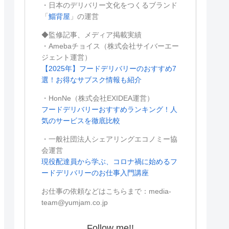
・日本のデリバリー文化をつくるブランド
「
鯔背屋
」の運営
◆監修記事、メディア掲載実績
・Amebaチョイス（株式会社サイバーエー
ジェント運営）
【2025年】フードデリバリーのおすすめ7
選！お得なサブスク情報も紹介
・HonNe（株式会社EXIDEA運営）
フードデリバリーおすすめランキング！人
気のサービスを徹底比較
・一般社団法人シェアリングエコノミー協
会運営
現役配達員から学ぶ、コロナ禍に始めるフ
ードデリバリーのお仕事入門講座
お仕事の依頼などはこちらまで：media-
team@yumjam.co.jp
Follow me!!