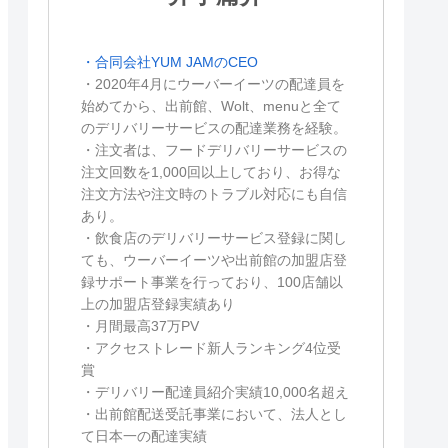
・合同会社YUM JAMのCEO
・2020年4月にウーバーイーツの配達員を
始めてから、出前館、Wolt、menuと全て
のデリバリーサービスの配達業務を経験。
・注文者は、フードデリバリーサービスの
注文回数を1,000回以上しており、お得な
注文方法や注文時のトラブル対応にも自信
あり。
・飲食店のデリバリーサービス登録に関し
ても、ウーバーイーツや出前館の加盟店登
録サポート事業を行っており、100店舗以
上の加盟店登録実績あり
・月間最高37万PV
・アクセストレード新人ランキング4位受
賞
・デリバリー配達員紹介実績10,000名超え
・出前館配送受託事業において、法人とし
て日本一の配達実績