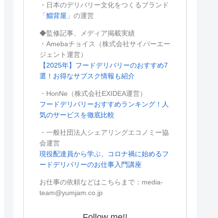
・日本のデリバリー文化をつくるブランド
「
鯔背屋
」の運営
◆監修記事、メディア掲載実績
・Amebaチョイス（株式会社サイバーエー
ジェント運営）
【2025年】フードデリバリーのおすすめ7
選！お得なサブスク情報も紹介
・HonNe（株式会社EXIDEA運営）
フードデリバリーおすすめランキング！人
気のサービスを徹底比較
・一般社団法人シェアリングエコノミー協
会運営
現役配達員から学ぶ、コロナ禍に始めるフ
ードデリバリーのお仕事入門講座
お仕事の依頼などはこちらまで：media-
team@yumjam.co.jp
Follow me!!