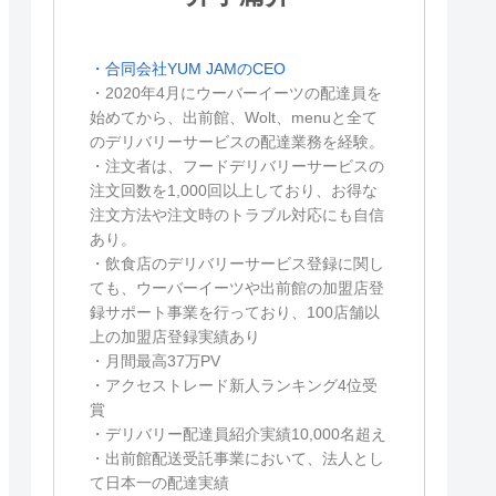
・合同会社YUM JAMのCEO
・2020年4月にウーバーイーツの配達員を
始めてから、出前館、Wolt、menuと全て
のデリバリーサービスの配達業務を経験。
・注文者は、フードデリバリーサービスの
注文回数を1,000回以上しており、お得な
注文方法や注文時のトラブル対応にも自信
あり。
・飲食店のデリバリーサービス登録に関し
ても、ウーバーイーツや出前館の加盟店登
録サポート事業を行っており、100店舗以
上の加盟店登録実績あり
・月間最高37万PV
・アクセストレード新人ランキング4位受
賞
・デリバリー配達員紹介実績10,000名超え
・出前館配送受託事業において、法人とし
て日本一の配達実績