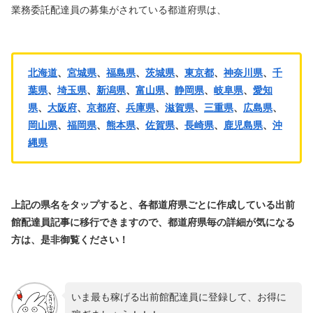
業務委託配達員の募集がされている都道府県は、
北海道
、
宮城県
、
福島県
、
茨城県
、
東京都
、
神奈川県
、
千
葉県
、
埼玉県
、
新潟県
、
富山県
、
静岡県
、
岐阜県
、
愛知
県
、
大阪府
、
京都府
、
兵庫県
、
滋賀県
、
三重県
、
広島県
、
岡山県
、
福岡県
、
熊本県
、
佐賀県
、
長崎県
、
鹿児島県
、
沖
縄県
上記の県名をタップすると、各都道府県ごとに作成している出前
館配達員記事に移行できますので、都道府県毎の詳細が気になる
方は、是非御覧ください！
いま最も稼げる出前館配達員に登録して、お得に