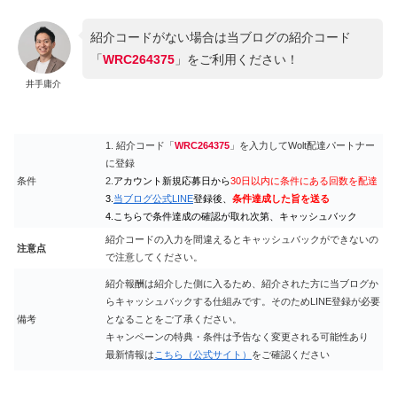
紹介コードがない場合は当ブログの紹介コード
「
WRC264375
」をご利用ください！
井手庸介
1. 紹介コード「
WRC264375
」を入力してWolt配達パートナー
に登録
条件
2.
アカウント新規応募日から
30日以内に条件にある回数を配達
3.
当ブログ公式LINE
登録後、
条件達成した旨を送る
4.こちらで条件達成の確認が取れ次第、キャッシュバック
紹介コードの入力を間違えるとキャッシュバックができないの
注意点
で注意してください。
紹介報酬は紹介した側に入るため、紹介された方に当ブログか
らキャッシュバックする仕組みです。そのためLINE登録が必要
備考
となることをご了承ください。
キャンペーンの特典・条件は予告なく変更される可能性あり
最新情報は
こちら（公式サイト）
をご確認ください