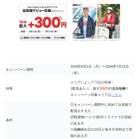
2026年6月1日（月）〜2026年7月31日
キャンペーン期間
（金）
エリアによって下記の特典！
特典
1配達あたり、最大
300円
の追加報酬！
キャンペーン対象エリアは
こちら
①キャンペーン期間中に初めて出前館で
配達をする人
②軽貨物/バイク/原付/トライクでの登録
条件
のある方
※報酬締め日の15日と毎月月末時点で登
録のある方