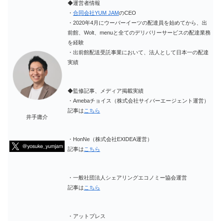
◆運営者情報
・
合同会社YUM JAM
のCEO
・2020年4月にウーバーイーツの配達員を始めてから、出
前館、Wolt、menuと全てのデリバリーサービスの配達業務
を経験
・出前館配送受託事業において、法人として日本一の配達
実績
◆監修記事、メディア掲載実績
・Amebaチョイス（株式会社サイバーエージェント運営）
記事は
こちら
井手庸介
・HonNe（株式会社EXIDEA運営）
記事は
こちら
・一般社団法人シェアリングエコノミー協会運営
記事は
こちら
・アットプレス